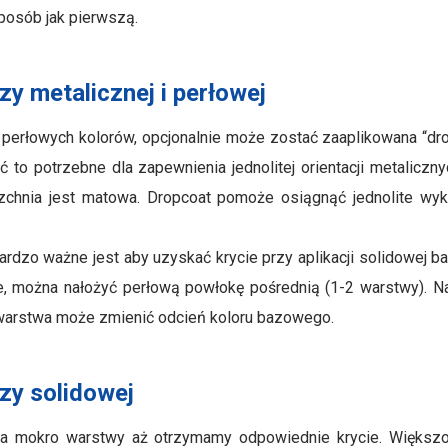
posób jak pierwszą.
zy metalicznej i perłowej
 perłowych kolorów, opcjonalnie może zostać zaaplikowana “dro
yć to potrzebne dla zapewnienia jednolitej orientacji metalicz
zchnia jest matowa. Dropcoat pomoże osiągnąć jednolite wyko
ardzo ważne jest aby uzyskać krycie przy aplikacji solidowej ba
te, można nałożyć perłową powłokę pośrednią (1-2 warstwy). 
 warstwa może zmienić odcień koloru bazowego.
zy solidowej
e na mokro warstwy aż otrzymamy odpowiednie krycie. Większ