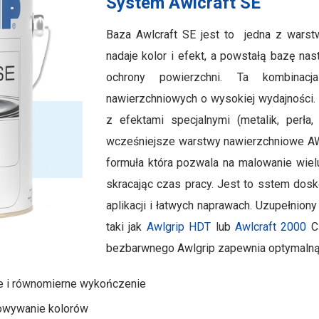
System Awlcraft SE
Baza Awlcraft SE jest to jedna z war
nadaje kolor i efekt, a powstałą bazę n
ochrony powierzchni. Ta kombinac
nawierzchniowych o wysokiej wydajności
z efektami specjalnymi (metalik, perła,
wcześniejsze warstwy nawierzchniowe A
formuła która pozwala na malowanie wie
skracając czas pracy. Jest to sstem dosk
aplikacji i łatwych naprawach. Uzupełnion
taki jak
Awlgrip HDT
lub
Awlcraft 2000
Cl
bezbarwnego Awlgrip zapewnia optymalną
ite i równomierne wykończenie
sowywanie kolorów