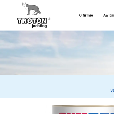
O firmie
Awlgr
S