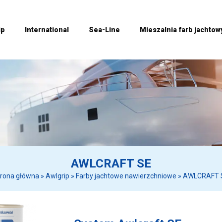
ip
International
Sea-Line
Mieszalnia farb jachtow
AWLCRAFT SE
trona główna
»
Awlgrip
»
Farby jachtowe nawierzchniowe
»
AWLCRAFT 