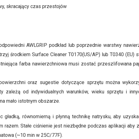
y, skracający czas przestojów
odpowiedni AWLGRIP podkład lub poprzednie warstwy nawie
etrzyj środkiem Surface Cleaner T0170(US/AP) lub T0340 (EU) 
tniejąca farba nawierzchniowa musi zostać przeszlifowana pa
owierzchni oraz sugestie dotyczące sprzętu można wykorz
aty zależą od indywidualnych warunków, wieku sprzętu i inn
na mało istotnym obszarze.
gładką, równomierną i płynną technikę natrysku, aby uzyskać 
m razem. Stałe ciśnienie jest niezbędne podczas aplikacji aby
 matowa (~10 min w 25C/77F).