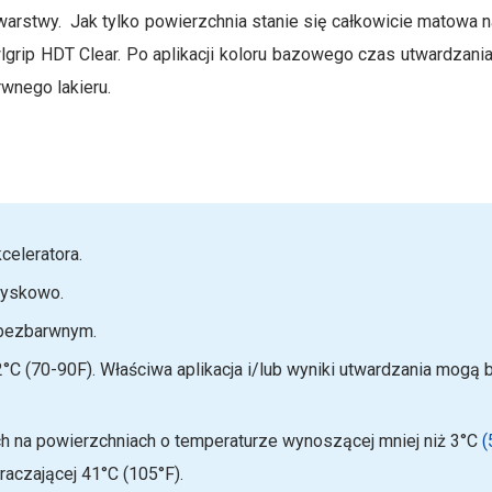
arstwy. Jak tylko powierzchnia stanie się całkowicie matowa 
wlgrip HDT Clear. Po aplikacji koloru bazowego czas utwardzan
wnego lakieru.
celeratora.
ryskowo.
 bezbarwnym.
C (70-90F). Właściwa aplikacja i/lub wyniki utwardzania mogą b
ch na powierzchniach o temperaturze wynoszącej mniej niż 3°C
(
aczającej 41°C (105°F).