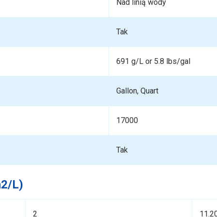
Nad linią wody
Tak
691 g/L or 5.8 lbs/gal
Gallon, Quart
17000
Tak
m2/L)
2
11.2