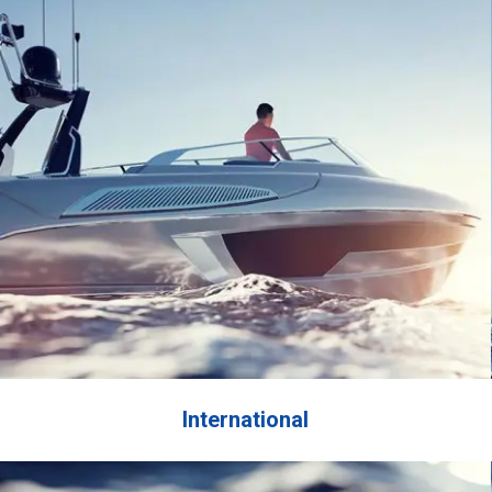
onale
Do stosowania na Interfill 830. Można ją
żej i
nakładać za pomocą kielni, szpachli lub
ach
pacy. Szpachlówka jest dostępna z
utwardzaczem w wersji standardowej oraz
y,
utwardzaczem szybkim.
enia
International