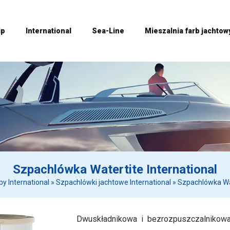
ip
International
Sea-Line
Mieszalnia farb jachtow
Szpachlówka Watertite International
by International
»
Szpachlówki jachtowe International
»
Szpachlówka Wat
Dwuskładnikowa i bezrozpuszczalnikowa