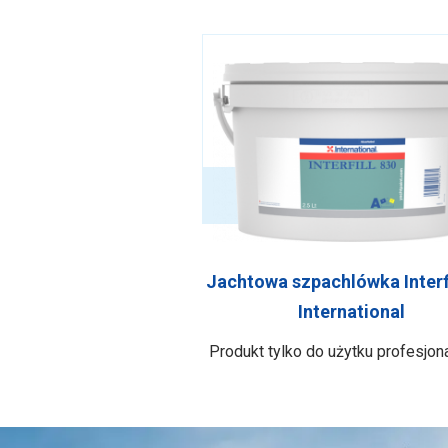
Jachtowa szpachlówka Interfi
International
Produkt tylko do użytku profesjon
Specjalna dwuskładnikowa, jasn
epoksydowa szpachlówka Interfi
wypełnia powierzchnię do gruboś