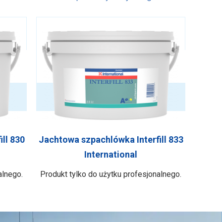
ll 830
Jachtowa szpachlówka Interfill 833
International
alnego.
Produkt tylko do użytku profesjonalnego.
oszara
Szpachlówka Interfill 833 jest łatwą do
ll 830
szlifowania szpachlówką wykończeniową,
ci 2 cm
która koryguje drobne wady powierzchni.