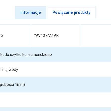
Informacje
Powiązane produkty
56
YAV137/A1AR
ukt do użytku konsumenckiego
 linią wody
 grubości 1mm)