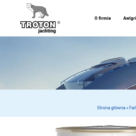
O firmie
Awlgr
Strona główna
»
Far