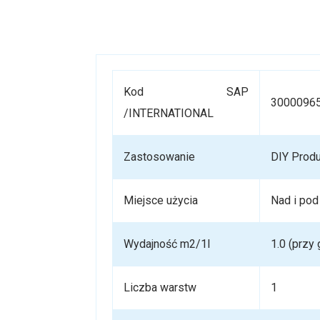
Kod SAP
3000096
/INTERNATIONAL
Zastosowanie
DIY Prod
Miejsce użycia
Nad i pod
Wydajność m2/1l
1.0 (przy
Liczba warstw
1