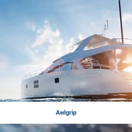
bez zacieków. Dzięki temu dosk
nadaje się do profilowania powy
poniżej linii wodnej na kadłub
stalowych, aluminiowych i
kompozytowych. Wodoodporn
wytrzymały i odporny na uderz
epoksyd. …
Awlgrip