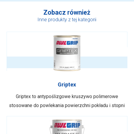
Zobacz również
Inne produkty z tej kategorii
Griptex
Griptex to antypoślizgowe kruszywo polimerowe
stosowane do powlekania powierzchni pokładu i stopni
powłoką antypoślizgową. Nakładaj natryskiem lub
mieszaj z dowolnym wykończeniem Awgrip. Dostępne w
wersji drobnej, grubej i bardzo grubej Może być nakładany