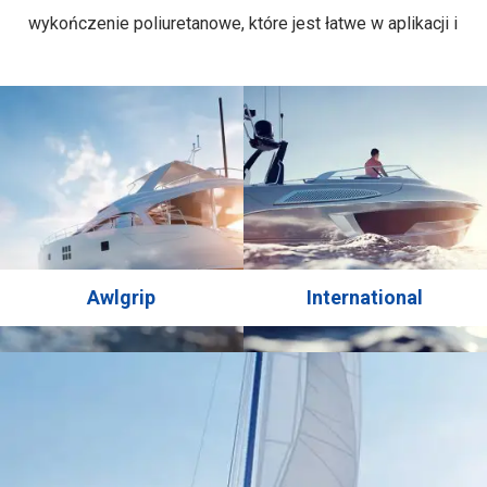
wykończenie poliuretanowe, które jest łatwe w aplikacji i
zapewnia wykończenie o wysokim połysku w szerokiej
gamie kolorów ze zwiększoną trwałością koloru i
połysku. Zapewnia nadające się do polerowania
wykończenie o wysokim połysku Szybkoschnący i łatwy
w aplikacji Może być …
Awlgrip
International