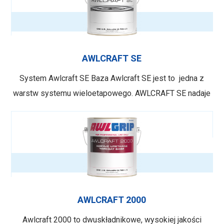
przez spray Kompatybilny z każdym wykończeniem
Awgrip
AWLCRAFT SE
System Awlcraft SE Baza Awlcraft SE jest to jedna z
warstw systemu wieloetapowego. AWLCRAFT SE nadaje
kolor i efekt, a powstałą bazę następnie pokrywamy
lakierem bezbarwnym dla ochrony powierzchni. Ta
kombinacja tworzy wytrzymały system powłok
nawierzchniowych o wysokiej wydajności. AWLCRAT SE
zapewnia krycie, wykończenie z …
AWLCRAFT 2000
Awlcraft 2000 to dwuskładnikowe, wysokiej jakości